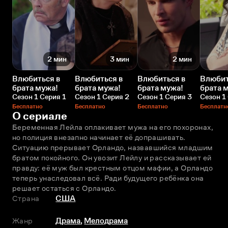
2 мин
3 мин
2 мин
Влюбиться в
Влюбиться в
Влюбиться в
Влюбит
брата мужа!
брата мужа!
брата мужа!
брата 
Сезон 1 Серия 1
Сезон 1 Серия 2
Сезон 1 Серия 3
Сезон 1
Бесплатно
Бесплатно
Бесплатно
Бесплатн
О сериале
Беременная Лейла оплакивает мужа на его похоронах, 
но полиция внезапно начинает её допрашивать. 
Ситуацию прерывает Орландо, назвавшийся младшим 
братом покойного. Он увозит Лейлу и рассказывает ей 
правду: её муж был крестным отцом мафии, а Орландо 
теперь унаследовал всё. Ради будущего ребёнка она 
решает остаться с Орландо.
Страна
США
Жанр
Драма
,
Мелодрама