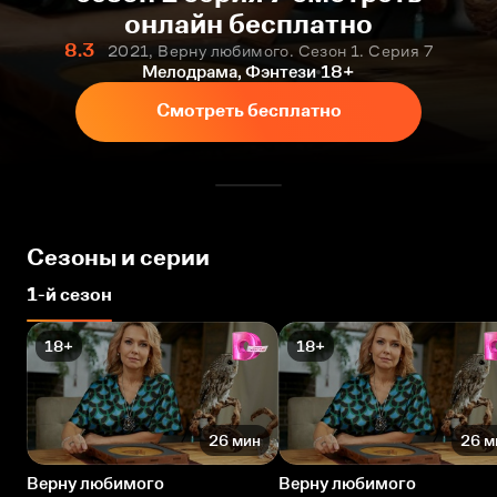
онлайн бесплатно
8.3
2021, Верну любимого. Сезон 1. Серия 7
Мелодрама, Фэнтези
18+
Смотреть бесплатно
Сезоны и серии
1-й сезон
18+
18+
26 мин
26 м
Верну любимого
Верну любимого