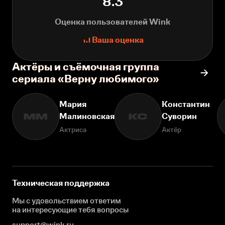
8.3
Оценка пользователей Wink
Ваша оценка
Актёры и съёмочная группа
сериала «Верну любимого»
Мария
Константин
Малиновская
Суворин
ММ
КС
Актриса
Актёр
Техническая поддержка
Мы с удовольствием ответим
на интересующие
тебя вопросы
support@wink.ru