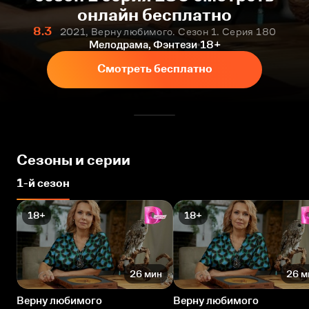
онлайн бесплатно
8.3
2021, Верну любимого. Сезон 1. Серия 180
Мелодрама, Фэнтези
18+
Смотреть бесплатно
Сезоны и серии
1-й сезон
18+
18+
26 мин
26 м
Верну любимого
Верну любимого