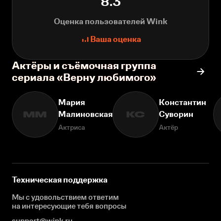
8.3
Оценка пользователей Wink
Ваша оценка
Актёры и съёмочная группа
сериала «Верну любимого»
Мария
Константин
Малиновская
Суворин
ММ
КС
Актриса
Актёр
Техническая поддержка
Мы с удовольствием ответим
на интересующие
тебя вопросы
support@wink.ru