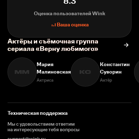
8.3
Оценка пользователей Wink
Ваша оценка
Актёры и съёмочная группа
сериала «Верну любимого»
Мария
Константин
Малиновская
Суворин
ММ
КС
Актриса
Актёр
Техническая поддержка
Мы с удовольствием ответим
на интересующие
тебя вопросы
support@wink.ru