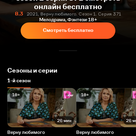
онлайн бесплатно
8.3
2021, Верну любимого. Сезон 1. Серия 371
Мелодрама, Фэнтези
18+
Смотреть бесплатно
Сезоны и серии
1-й сезон
18+
18+
26 мин
26 м
Верну любимого
Верну любимого