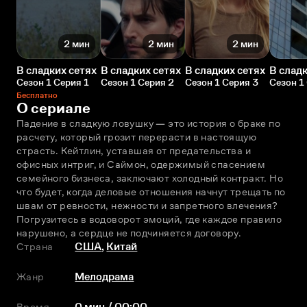
2 мин
2 мин
2 мин
В сладких сетях
В сладких сетях
В сладких сетях
В сладк
Сезон 1 Серия 1
Сезон 1 Серия 2
Сезон 1 Серия 3
Сезон 1
Бесплатно
О сериале
Падение в сладкую ловушку — это история о браке по 
расчету, который грозит перерасти в настоящую 
страсть. Кейтлин, уставшая от предательства и 
офисных интриг, и Саймон, одержимый спасением 
семейного бизнеса, заключают холодный контракт. Но 
что будет, когда деловые отношения начнут трещать по 
швам от ревности, нежности и запретного влечения? 
Погрузитесь в водоворот эмоций, где каждое правило 
нарушено, а сердце не подчиняется договору.
Страна
США
,
Китай
Жанр
Мелодрама
Время
0 мин / 00:00