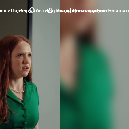
логи
Подборки
Активировать промокод
Вход | Регистрация
Блог
Бесплат