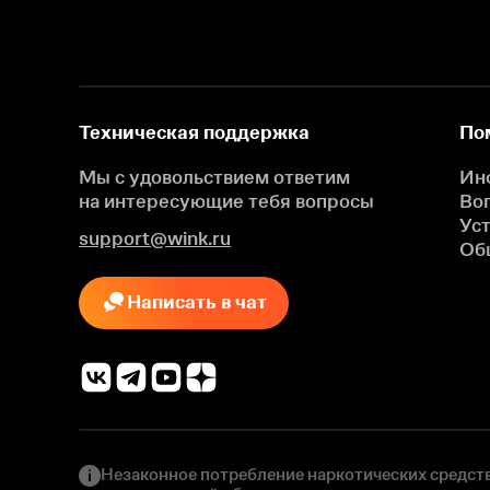
Техническая поддержка
По
Мы с удовольствием ответим
Ин
на интересующие
тебя вопросы
Во
Ус
support@wink.ru
Об
Написать в чат
Незаконное потребление наркотических средств