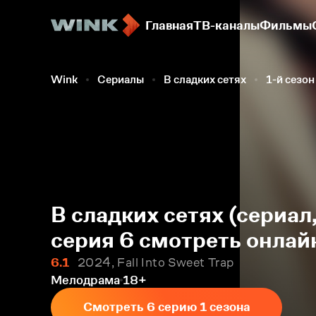
Главная
ТВ-каналы
Фильмы
Wink
Сериалы
В сладких сетях
1-й сезон
В сладких сетях (сериал
серия 6 смотреть онлай
6.1
2024, Fall Into Sweet Trap
Мелодрама
18+
Смотреть 6 серию 1 сезона