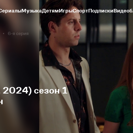
Сериалы
Музыка
Детям
Игры
Спорт
Подписки
Видеоб
6-я серия
, 2024) сезон 1
н