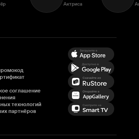
тёр
Актриса
А
промокод
ертификат
кое соглашение
енения
ных технологий
ших партнёров