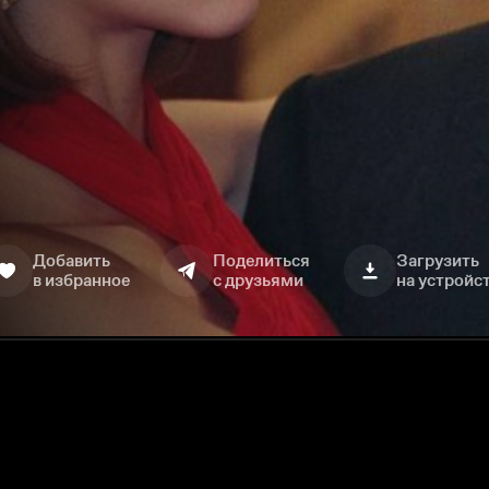
Добавить
Поделиться
Загрузить
в избранное
с друзьями
на устройс