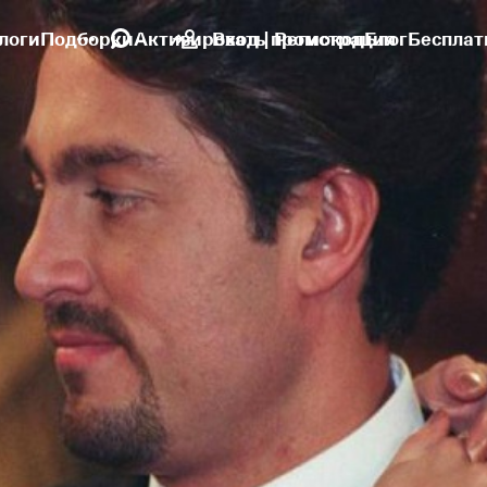
логи
Подборки
Активировать промокод
Вход | Регистрация
Блог
Бесплат