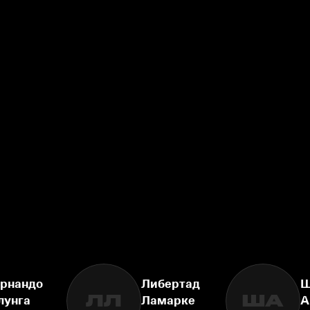
рнандо
Либертад
Ш
ЛЛ
ША
лунга
Ламарке
А