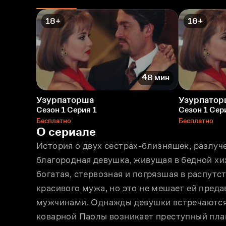
18+
18+
48 мин
Узурпаторша
Узурпатор
Сезон 1 Серия 1
Сезон 1 Сер
Бесплатно
Бесплатно
О сериале
История о двух сестрах-близняшек, разлуче
благородная девушка, живущая в бедной хиж
богатая, стервозная и погрязшая в распутс
красивого мужа, но это не мешает ей преда
мужчинами. Однажды девушки встречаются, н
коварной Паолы возникает преступный план