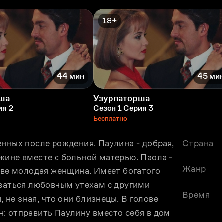
18+
44 мин
45 ми
ша
Узурпаторша
ия 2
Сезон 1 Серия 3
Бесплатно
нных после рождения. Паулина - добрая, 
Страна
ине вместе с больной матерью. Паола - 
Жанр
тве молодая женщина. Имеет богатого 
ваться любовным утехам с другими 
Время
е зная, что они близнецы. В голове 
: отправить Паулину вместо себя в дом 