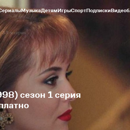
Сериалы
Музыка
Детям
Игры
Спорт
Подписки
Видеоб
33-я серия
998) сезон 1 серия
платно