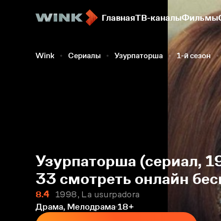
Главная
ТВ-каналы
Фильмы
Wink
Сериалы
Узурпаторша
1-й сезон
Узурпаторша (сериал, 1
33 смотреть онлайн бес
8.4
1998, La usurpadora
Драма, Мелодрама
18+