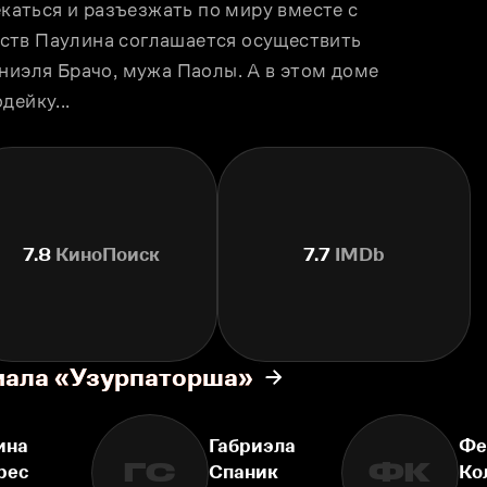
екаться и разъезжать по миру вместе с 
ств Паулина соглашается осуществить 
ниэля Брачо, мужа Паолы. А в этом доме 
дейку...
7.8
КиноПоиск
7.7
IMDb
иала «Узурпаторша»
ина
Габриэла
Фе
ГС
ФК
рес
Спаник
Ко