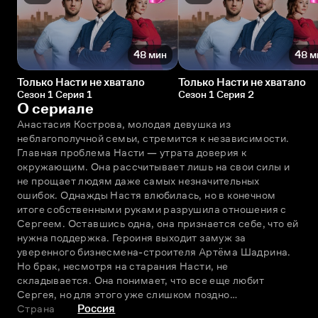
48 мин
48 м
Только Насти не хватало
Только Насти не хватало
Сезон 1 Серия 1
Сезон 1 Серия 2
О сериале
Анастасия Кострова, молодая девушка из 
неблагополучной семьи, стремится к независимости. 
Главная проблема Насти — утрата доверия к 
окружающим. Она рассчитывает лишь на свои силы и 
не прощает людям даже самых незначительных 
ошибок. Однажды Настя влюбилась, но в конечном 
итоге собственными руками разрушила отношения с 
Сергеем. Оставшись одна, она признается себе, что ей 
нужна поддержка. Героиня выходит замуж за 
уверенного бизнесмена-строителя Артёма Шадрина. 
Но брак, несмотря на старания Насти, не 
складывается. Она понимает, что все еще любит 
Сергея, но для этого уже слишком поздно…
Страна
Россия