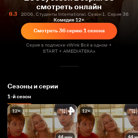
смотреть онлайн
8.3
2006, Студенты International. Сезон 1. Серия 36
Комедия
12+
Смотреть 36 серию 1 сезона
Серия в подписке «Wink Всё в одном +
START + AMEDIATEKA»
Сезоны и серии
1-й сезон
12+
12+
44 мин
44 м