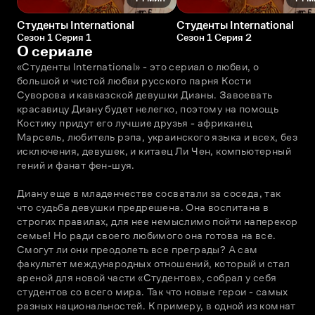
Студенты International
Студенты International
Сезон 1 Серия 1
Сезон 1 Серия 2
О сериале
«Студенты International» - это сериал о любви, о 
большой и чистой любви русского парня Кости 
Суворова и кавказской девушки Дианы. Завоевать 
красавицу Диану будет нелегко, поэтому на помощь 
Костику придут его лучшие друзья - африканец 
Марсель, любитель рэпа, украинского языка и всех, без 
исключения, девушек, и китаец Ли Чен, компьютерный 
гений и фанат фен-шуя.
Диану еще в младенчестве сосватали за соседа, так 
что судьба девушки предрешена. Она воспитана в 
строгих правилах, для нее немыслимо пойти наперекор 
семье! Но ради своего любимого она готова на все. 
Смогут ли они преодолеть все преграды? А сам 
факультет международных отношений, который и стал 
ареной для новой части «Студентов», собрал у себя 
студентов со всего мира. Так что новые герои - самых 
разных национальностей. К примеру, в одной из комнат 