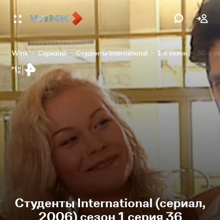
Wink
Сериалы
Студенты International
1-й сезон
36-я с
Студенты International (сериал,
2006) сезон 1 серия 36