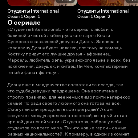
Студенты International
Студенты International
Сезон 1 Серия 1
Сезон 1 Серия 2
О сериале
«Студенты International» - это сериал о любви, о 
большой и чистой любви русского парня Кости 
Суворова и кавказской девушки Дианы. Завоевать 
красавицу Диану будет нелегко, поэтому на помощь 
Костику придут его лучшие друзья - африканец 
Марсель, любитель рэпа, украинского языка и всех, без 
исключения, девушек, и китаец Ли Чен, компьютерный 
гений и фанат фен-шуя.
Диану еще в младенчестве сосватали за соседа, так 
что судьба девушки предрешена. Она воспитана в 
строгих правилах, для нее немыслимо пойти наперекор 
семье! Но ради своего любимого она готова на все. 
Смогут ли они преодолеть все преграды? А сам 
факультет международных отношений, который и стал 
ареной для новой части «Студентов», собрал у себя 
студентов со всего мира. Так что новые герои - самых 
разных национальностей. К примеру, в одной из комнат 