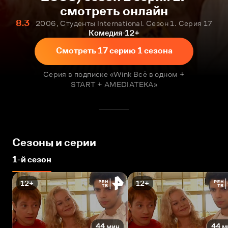
смотреть онлайн
8.3
2006, Студенты International. Сезон 1. Серия 17
Комедия
12+
Смотреть 17 серию 1 сезона
Серия в подписке «Wink Всё в одном +
START + AMEDIATEKA»
Сезоны и серии
1-й сезон
12+
12+
44 мин
44 м