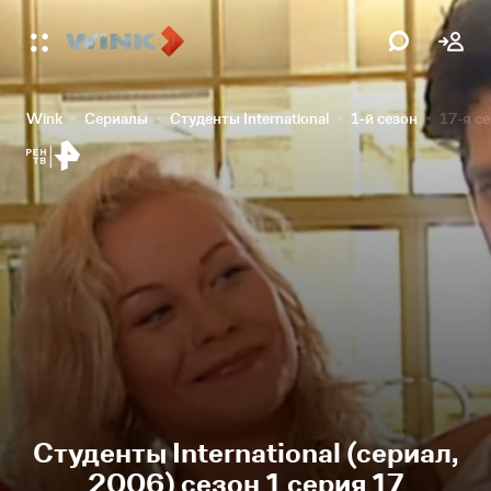
Wink
Сериалы
Студенты International
1-й сезон
17-я с
Студенты International (сериал,
2006) сезон 1 серия 17