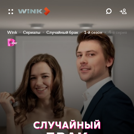
Wink
Сериалы
Случайный брак
1-й сезон
4-я серия