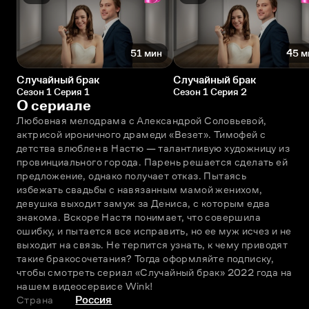
51 мин
45 м
Случайный брак
Случайный брак
Сезон 1 Серия 1
Сезон 1 Серия 2
О сериале
Любовная мелодрама с Александрой Соловьевой, 
актрисой ироничного драмеди «Везет». Тимофей с 
детства влюблен в Настю — талантливую художницу из 
провинциального города. Парень решается сделать ей 
предложение, однако получает отказ. Пытаясь 
избежать свадьбы с навязанным мамой женихом, 
девушка выходит замуж за Дениса, с которым едва 
знакома. Вскоре Настя понимает, что совершила 
ошибку, и пытается все исправить, но ее муж исчез и не 
выходит на связь. Не терпится узнать, к чему приводят 
такие бракосочетания? Тогда оформляйте подписку, 
чтобы смотреть сериал «Случайный брак» 2022 года на 
нашем видеосервисе Wink!
Страна
Россия