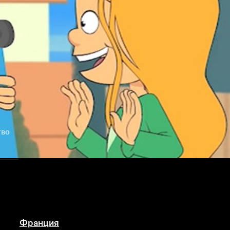
тво
Франция