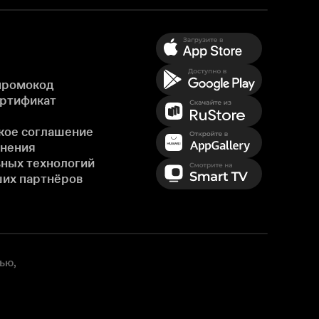
промокод
ертификат
кое соглашение
енения
ных технологий
ших партнёров
ью,