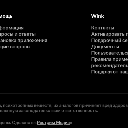
мощь
Wink
формация
Контакты
просы и ответы
Активировать 
тановка приложения
Подарочный с
щие вопросы
Документы
Пользовательс
Правила прим
рекомендатель
Подарки от на
, психотропных веществ, их аналогов причиняет вред здоров
овленную законодательством ответственность.
щены. Сделано в «
Рестрим Медиа
»