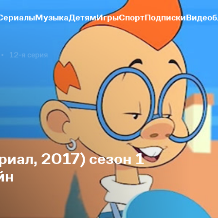
Сериалы
Музыка
Детям
Игры
Спорт
Подписки
Видеоб
12-я серия
риал, 2017) сезон 1
йн