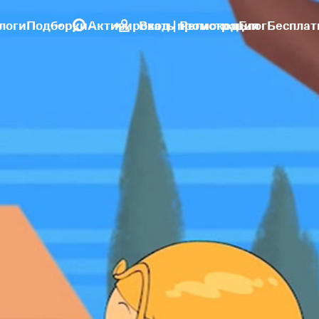
логи
Подборки
Активировать промокод
Вход | Регистрация
Блог
Бесплат