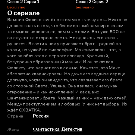
Сезон 2 Серия 1
Сезон 2 Серия 2
Бесплатно
Бесплатно
О сериале
Вампир Феликс живёт с этим уже тысячу лет… Никто не 
должен знать о том, что бессмертный вампир в каком-
то смысле человечнее, чем мы с вами. Вот уже 500 лет 
он служит на стороне света. Но однажды его жизнь 
рушится. В гости к нему приезжает брат – родной по 
крови, но чужой по философии. Максимилиан – тот, в 
кого влюбляются с первого взгляда. Красивый, 
безупречно образованный маньяк! И он поклялся 
Феликсу, что вернет его в семью. Кажется, что Макс 
абсолютно хладнокровен. Но даже его ледяное сердце 
дрогнуло, когда он увидел ту, что связывает его брата 
со стороной Света. Ульяна. Она явилась к нему как 
откровение – и как искупление! И как шанс 
шантажировать брата. Каждый из них – меж двух огней. 
Между преступлением и любовью. У них нет выбора. Их 
ждёт СХВАТКА.
Страна
Россия
Жанр
Фантастика
,
Детектив