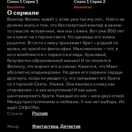
Сезон 1 Серия 1
Сезон 1 Серия 2
Бесплатно
Бесплатно
О сериале
Вампир Феликс живёт с этим уже тысячу лет… Никто не 
должен знать о том, что бессмертный вампир в каком-
то смысле человечнее, чем мы с вами. Вот уже 500 лет 
он служит на стороне света. Но однажды его жизнь 
рушится. В гости к нему приезжает брат – родной по 
крови, но чужой по философии. Максимилиан – тот, в 
кого влюбляются с первого взгляда. Красивый, 
безупречно образованный маньяк! И он поклялся 
Феликсу, что вернет его в семью. Кажется, что Макс 
абсолютно хладнокровен. Но даже его ледяное сердце 
дрогнуло, когда он увидел ту, что связывает его брата 
со стороной Света. Ульяна. Она явилась к нему как 
откровение – и как искупление! И как шанс 
шантажировать брата. Каждый из них – меж двух огней. 
Между преступлением и любовью. У них нет выбора. Их 
ждёт СХВАТКА.
Страна
Россия
Жанр
Фантастика
,
Детектив