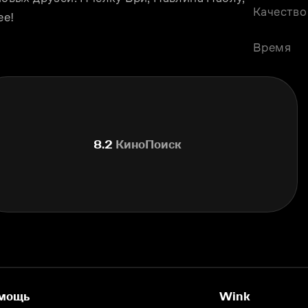
Качество
ее!
Время
8.2
КиноПоиск
мощь
Wink