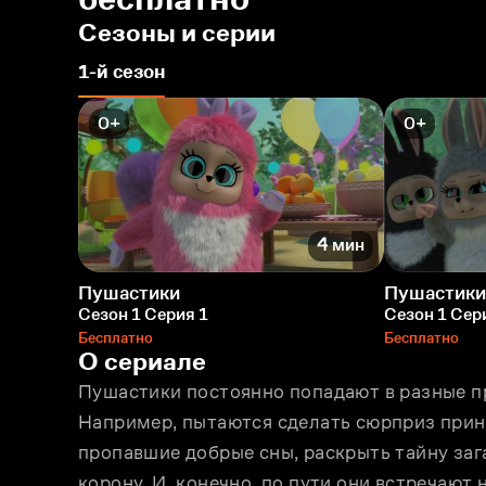
Сезоны и серии
1-й сезон
0+
0+
4 мин
Пушастики
Пушастики
Сезон 1 Серия 1
Сезон 1 Сер
Бесплатно
Бесплатно
О сериале
Пушастики постоянно попадают в разные пр
Например, пытаются сделать сюрприз принц
пропавшие добрые сны, раскрыть тайну зага
корону. И, конечно, по пути они встречают 