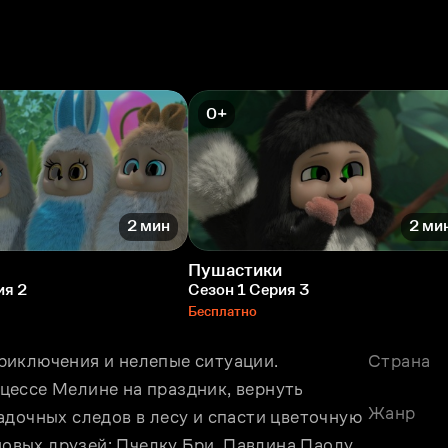
0+
2 мин
2 ми
Пушастики
ия 2
Сезон 1 Серия 3
Бесплатно
иключения и нелепые ситуации. 
Страна
ессе Мелине на праздник, вернуть 
Жанр
дочных следов в лесу и спасти цветочную 
новых друзей: Пчелку Бри, Павлина Паолу, 