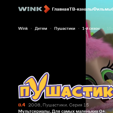
Главная
ТВ-каналы
Фильмы
Wink
Детям
Пушастики
1-й сезон
15-
8.4
2008, Пушастики. Серия 15
Мультсериалы, Для самых маленьких
0+