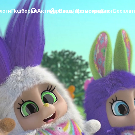
логи
Подборки
Активировать промокод
Вход | Регистрация
Блог
Бесплат