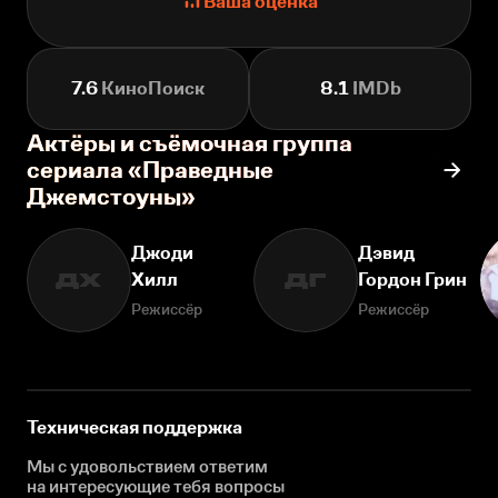
Ваша оценка
7.6
КиноПоиск
8.1
IMDb
Актёры и съёмочная группа
сериала «Праведные
Джемстоуны»
Джоди
Дэвид
Хилл
Гордон Грин
ДХ
ДГ
Режиссёр
Режиссёр
Техническая поддержка
Мы с удовольствием ответим
на интересующие
тебя вопросы