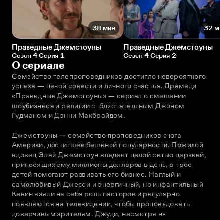
38 мин
32 м
Праведные Джемстоуны
Праведные Джемстоуны
Сезон 4 Серия 1
Сезон 4 Серия 2
О сериале
Семейство телепроповедников достигло невероятного 
успеха — ценой совести и личного счастья. Драмеди 
«Праведные Джемстоуны» — сериал о смешении 
шоубизнеса и религии с  блистательным Джоном 
Гудманом и Дэнни Макбрайдом.
Джемстоуны — семейство проповедников с юга 
Америки, достигшее бешеной популярности. Пожилой 
вдовец Элай Джемстоун владеет целой сетью церквей, 
приносящих ему миллионы долларов в день, а трое 
детей помогают развивать его бизнес. Наглый и 
самолюбивый Джесси и энергичный, но инфантильный 
Кевин взяли на себя роль пасторов и регулярно 
появляются на телевидении, чтобы проповедовать 
доверчивым зрителям. Джуди, несмотря на 