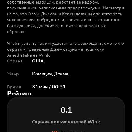
собственные амбиции, работает за кадром, 
подчинившись религиозным предрассудкам. Несмотря 
на то, что Элай, Джесси и Кевин должны олицетворять 
человеческие добродетели, в жизни они — корыстные 
богохульники, далекие от своих телевизионных 
образов.
Чтобы узнать, как им удается это совмещать, смотрите 
сериал «Праведные Джемстоуны» в подписке 
Amediateka на Wink.
Страна
США
Жанр
Комедия
,
Драма
Время
31 мин / 00:31
Рейтинг
8.1
Оценка пользователей Wink