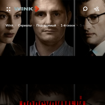
Wink
Сериалы
Подсудимый
1-й сезон
5-я серия