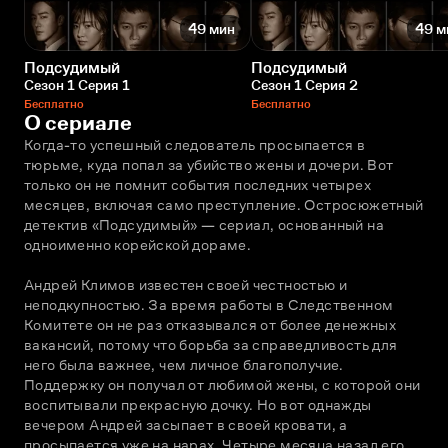
49 мин
49 м
Подсудимый
Подсудимый
Сезон 1 Серия 1
Сезон 1 Серия 2
Бесплатно
Бесплатно
О сериале
Когда-то успешный следователь просыпается в 
тюрьме, куда попал за убийство жены и дочери. Вот 
только он не помнит события последних четырех 
месяцев, включая само преступление. Остросюжетный 
детектив «Подсудимый» — сериал, основанный на 
одноименно корейской дораме.
Андрей Климов известен своей честностью и 
неподкупностью. За время работы в Следственном 
Комитете он не раз отказывался от более денежных 
вакансий, потому что борьба за справедливость для 
него была важнее, чем личное благополучие. 
Поддержку он получал от любимой жены, с которой они 
воспитывали прекрасную дочку. Но вот однажды 
вечером Андрей засыпает в своей кровати, а 
просыпается уже на нарах. Четыре месяца назад его 