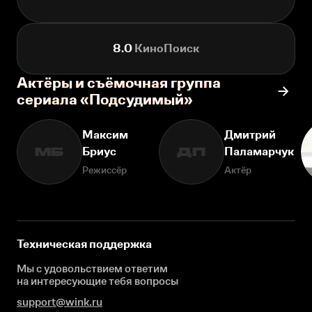
8.0
КиноПоиск
Актёры и съёмочная группа
сериала «Подсудимый»
Максим
Дмитрий
Бриус
Паламарчук
МБ
ДП
Режиссёр
Актёр
Техническая поддержка
Мы с удовольствием ответим
на интересующие
тебя вопросы
support@wink.ru