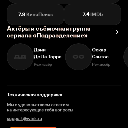
7.8
КиноПоиск
7.4
IMDb
Актёры и съёмочная группа
сериала «Подразделение»
Дэни
Оскар
Де Ла Торре
Сантос
ДД
ОС
Режиссёр
Режиссёр
Техническая поддержка
Мы с удовольствием ответим
на интересующие
тебя вопросы
support@wink.ru