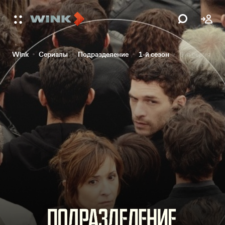
Wink
Сериалы
Подразделение
1-й сезон
6-я серия