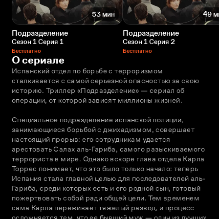
53 мин
49 м
Подразделение
Подразделение
Сезон 1 Серия 1
Сезон 1 Серия 2
Бесплатно
Бесплатно
О сериале
Испанский отдел по борьбе с терроризмом 
сталкивается с самой серьезной опасностью за свою 
историю. Триллер «Подразделение» — сериал об 
операции, от которой зависят миллионы жизней.
Специальное подразделение испанской полиции, 
занимающиеся борьбой с джихадизмом, совершает 
настоящий прорыв: его сотрудникам удается 
арестовать Салах аль-Гариба, самого разыскиваемого 
террориста в мире. Однако вскоре глава отдела Карла 
Торрес понимает, что это было только начало: теперь 
Испания стала главной целью для последователей аль-
Гариба, среди которых есть и его родной сын, готовый 
пожертвовать собой ради общей цели. Тем временем 
сама Карла переживает тяжелый развод, и процесс 
осложняется тем, что ее бывший муж — один из лучших 