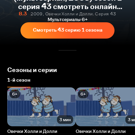
серия 43 смотреть онлайн
бесплатно
8.3
2009, Овечки Холли и Долли. Серия 43
Мультсериалы
6+
Смотреть 43 серию 1 сезона
Сезоны и серии
1-й сезон
6+
6+
3 мин
3 м
Овечки Холли и Долли
Овечки Холли и Долли