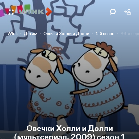
Wink
Детям
Овечки Холли и Долли
1-й сезон
43-я сер
Овечки Холли и Долли
(мультсериал, 2009) сезон 1