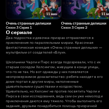
11 мин
11 м
Очень странные делишки
Очень странные делишки
Сезон 3 Серия 1
Сезон 3 Серия 2
О сериале
Два подростка и девочка-призрак отправляются в 
приключения по параллельным мирам. Красочная 
фантастическая комедия «Очень странные делишки» — 
мультфильм от создателей «Блуи».
Школьники Чарли и Пирс всегда подозревали, что с их 
старым соседом Хелсингом, живущим в конце улицы, 
что-то не так. Но вот однажды у них появляется 
неопровержимое доказательство: ребята находят в его 
доме портал в другие миры, наполненные 
удивительными существами и колдовством. 
Удивительно, но Хелсинг не против посвятить Чарли и 
Пирса в свои исследования, ведь сам он уже немолод и 
приключения даются ему тяжело. Чтобы выполнить его 
задания, друзьям понадобиться помощь призрачной 