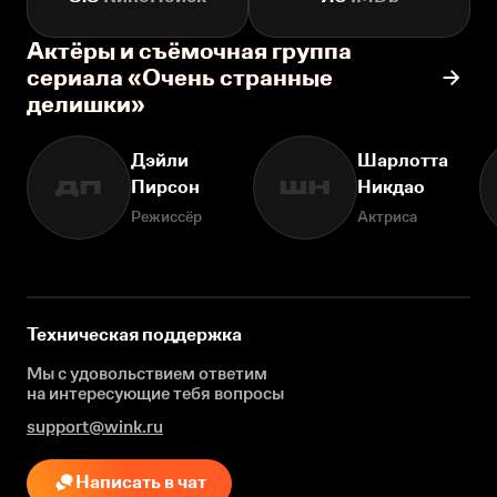
Актёры и съёмочная группа
сериала «Очень странные
делишки»
Дэйли
Шарлотта
Пирсон
Никдао
ДП
ШН
Режиссёр
Актриса
Техническая поддержка
Мы с удовольствием ответим
на интересующие
тебя вопросы
support@wink.ru
Написать в чат