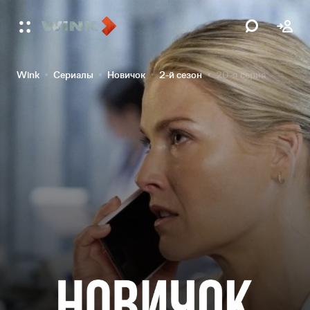
Wink
Сериалы
Новичок
2-й сезон
20-я серия