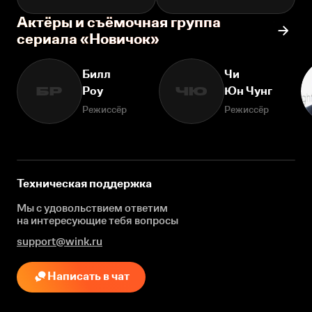
Актёры и съёмочная группа
сериала «Новичок»
Билл
Чи
Роу
Юн Чунг
БР
ЧЮ
Режиссёр
Режиссёр
Техническая поддержка
Мы с удовольствием ответим
на интересующие
тебя вопросы
support@wink.ru
Написать в чат