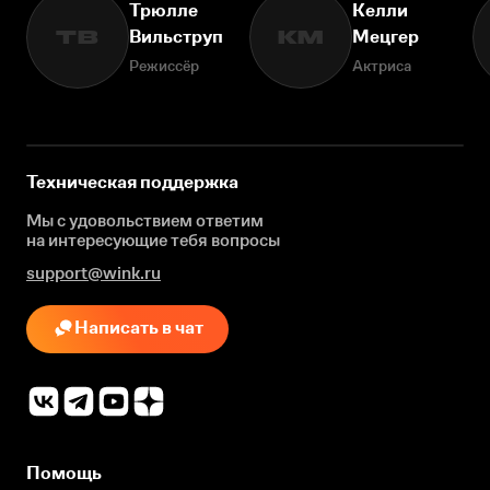
Трюлле
Келли
Вильструп
Мецгер
ТВ
КМ
Режиссёр
Актриса
Техническая поддержка
Мы с удовольствием ответим
на интересующие
тебя вопросы
support@wink.ru
Написать в чат
Помощь