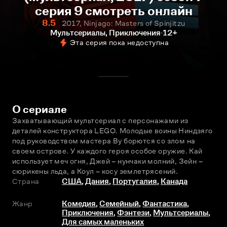
серия 9 смотреть онлайн
8.5
2017, Ninjago: Masters of Spinjitzu
Мультсериалы, Приключения
12+
Эта серия пока недоступна
О сериале
Захватывающий мультсериал с персонажами из 
деталей конструктора LEGO. Молодые воины Ниндзяго 
под руководством мастера Ву борются со злом на 
своем острове. У каждого героя особое оружие. Кай 
использует меч огня, Джей – нунчаки молний, Зейн – 
сюрикены льда, а Коул – косу землетрясений.
Страна
США
,
Дания
,
Португалия
,
Канада
Жанр
Комедия
,
Семейный
,
Фантастика
,
Приключения
,
Фэнтези
,
Мультсериалы
,
Для самых маленьких