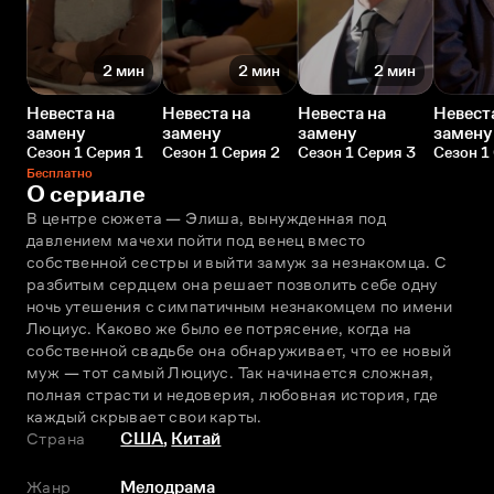
2 мин
2 мин
2 мин
Невеста на
Невеста на
Невеста на
Невест
замену
замену
замену
замену
Сезон 1 Серия 1
Сезон 1 Серия 2
Сезон 1 Серия 3
Сезон 1
Бесплатно
О сериале
В центре сюжета — Элиша, вынужденная под 
давлением мачехи пойти под венец вместо 
собственной сестры и выйти замуж за незнакомца. С 
разбитым сердцем она решает позволить себе одну 
ночь утешения с симпатичным незнакомцем по имени 
Люциус. Каково же было ее потрясение, когда на 
собственной свадьбе она обнаруживает, что ее новый 
муж — тот самый Люциус. Так начинается сложная, 
полная страсти и недоверия, любовная история, где 
каждый скрывает свои карты.
Страна
США
,
Китай
Жанр
Мелодрама