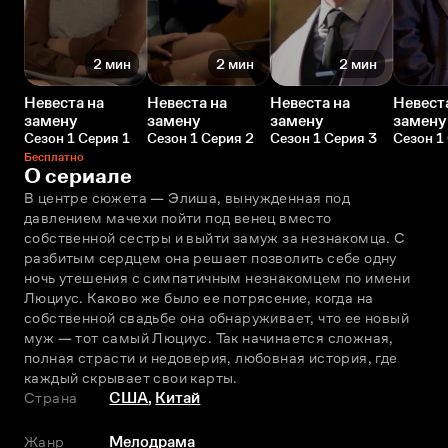
2 мин
2 мин
2 мин
Невеста на
Невеста на
Невеста на
Невест
замену
замену
замену
замену
Сезон 1 Серия 1
Сезон 1 Серия 2
Сезон 1 Серия 3
Сезон 1
Бесплатно
О сериале
В центре сюжета — Элиша, вынужденная под 
давлением мачехи пойти под венец вместо 
собственной сестры и выйти замуж за незнакомца. С 
разбитым сердцем она решает позволить себе одну 
ночь утешения с симпатичным незнакомцем по имени 
Люциус. Каково же было ее потрясение, когда на 
собственной свадьбе она обнаруживает, что ее новый 
муж — тот самый Люциус. Так начинается сложная, 
полная страсти и недоверия, любовная история, где 
каждый скрывает свои карты.
Страна
США
,
Китай
Жанр
Мелодрама