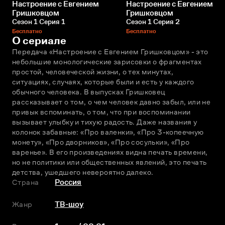
Настроение с Евгением
Настроение с Евгением
Гришковцом
Гришковцом
Сезон 1 Серия 1
Сезон 1 Серия 2
Бесплатно
Бесплатно
О сериале
Передача «Настроение с Евгением Гришковцом» - это 
небольшие монологические зарисовки о фрагментах 
простой, человеческой жизни, о тех минутах, 
ситуациях, случаях, которые были и есть у каждого 
обычного человека. В выпусках Гришковец 
рассказывает о том, о чем человек давно забыл, или не 
привык вспоминать, о том, что при воспоминании 
вызывает улыбку и тихую радость. Даже названия у 
колонок забавные: «Про валенки», «Про 3-копеечную 
монету», «Про дворников», «Про сосульки», «Про 
варенье». В его произведениях видна печать времени, 
но не политики или общественных явлений, это печать 
детства, ушедшего невероятно далеко.
Страна
Россия
Жанр
ТВ-шоу