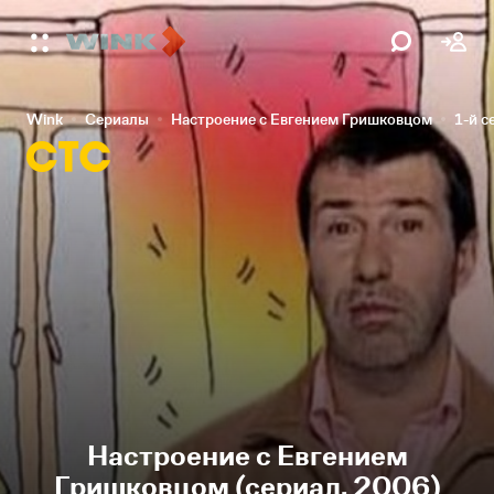
Wink
Сериалы
Настроение с Евгением Гришковцом
1-й с
Настроение с Евгением
Гришковцом (сериал, 2006)