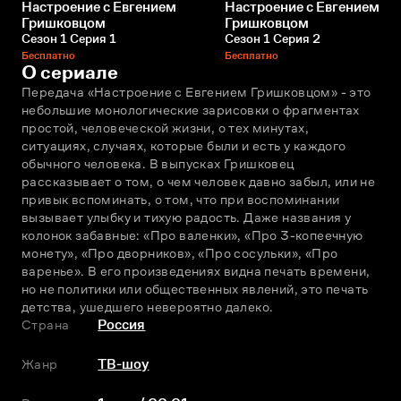
Настроение с Евгением
Настроение с Евгением
Гришковцом
Гришковцом
Сезон 1 Серия 1
Сезон 1 Серия 2
Бесплатно
Бесплатно
О сериале
Передача «Настроение с Евгением Гришковцом» - это 
небольшие монологические зарисовки о фрагментах 
простой, человеческой жизни, о тех минутах, 
ситуациях, случаях, которые были и есть у каждого 
обычного человека. В выпусках Гришковец 
рассказывает о том, о чем человек давно забыл, или не 
привык вспоминать, о том, что при воспоминании 
вызывает улыбку и тихую радость. Даже названия у 
колонок забавные: «Про валенки», «Про 3-копеечную 
монету», «Про дворников», «Про сосульки», «Про 
варенье». В его произведениях видна печать времени, 
но не политики или общественных явлений, это печать 
детства, ушедшего невероятно далеко.
Страна
Россия
Жанр
ТВ-шоу