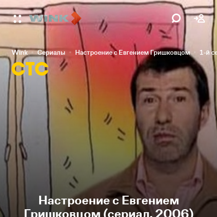
Wink
Сериалы
Настроение с Евгением Гришковцом
1-й с
Настроение с Евгением
Гришковцом (сериал, 2006)