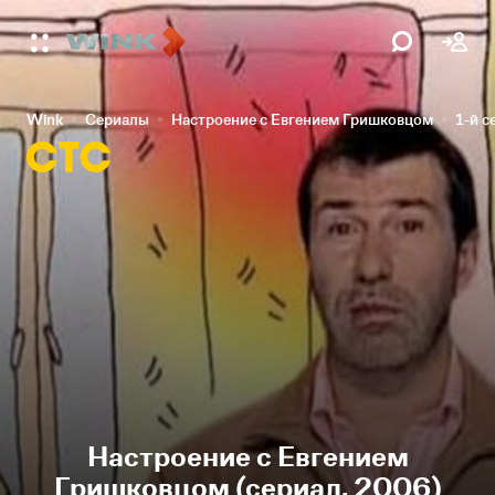
Wink
Сериалы
Настроение с Евгением Гришковцом
1-й с
Настроение с Евгением
Гришковцом (сериал, 2006)