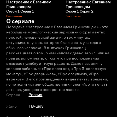
Настроение с Евгением
Настроение с Евгением
Гришковцом
Гришковцом
Сезон 1 Серия 1
Сезон 1 Серия 2
Бесплатно
Бесплатно
О сериале
Передача «Настроение с Евгением Гришковцом» - это 
небольшие монологические зарисовки о фрагментах 
простой, человеческой жизни, о тех минутах, 
ситуациях, случаях, которые были и есть у каждого 
обычного человека. В выпусках Гришковец 
рассказывает о том, о чем человек давно забыл, или не 
привык вспоминать, о том, что при воспоминании 
вызывает улыбку и тихую радость. Даже названия у 
колонок забавные: «Про валенки», «Про 3-копеечную 
монету», «Про дворников», «Про сосульки», «Про 
варенье». В его произведениях видна печать времени, 
но не политики или общественных явлений, это печать 
детства, ушедшего невероятно далеко.
Страна
Россия
Жанр
ТВ-шоу