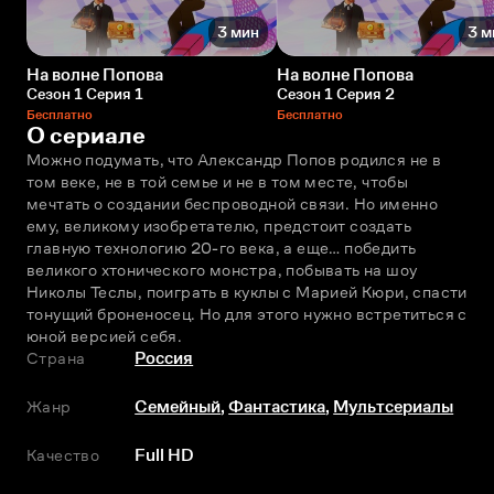
3 мин
3 м
На волне Попова
На волне Попова
Сезон 1 Серия 1
Сезон 1 Серия 2
Бесплатно
Бесплатно
О сериале
Можно подумать, что Александр Попов родился не в 
том веке, не в той семье и не в том месте, чтобы 
мечтать о создании беспроводной связи. Но именно 
ему, великому изобретателю, предстоит создать 
главную технологию 20-го века, а еще… победить 
великого хтонического монстра, побывать на шоу 
Николы Теслы, поиграть в куклы с Марией Кюри, спасти 
тонущий броненосец. Но для этого нужно встретиться с 
юной версией себя.
Страна
Россия
Жанр
Семейный
,
Фантастика
,
Мультсериалы
Качество
Full HD