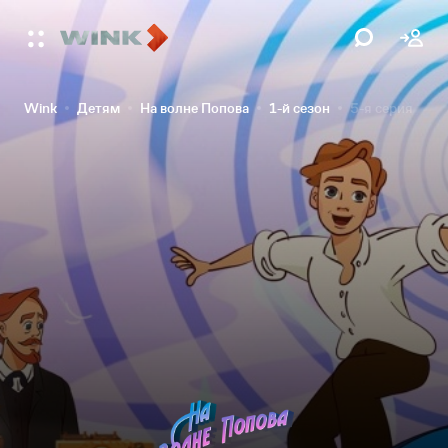
Wink
Детям
На волне Попова
1-й сезон
5-я серия