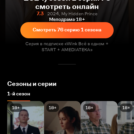
смотреть онлайн
7.3
2024, My Hidden Prince
Мелодрама
18+
Смотреть 76 серию 1 сезона
Серия в подписке «Wink Всё в одном +
START + AMEDIATEKA»
Сезоны и серии
1-й сезон
18+
18+
18+
18+