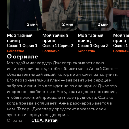
2 мин
2 мин
2 мин
Мой тайный
Мой тайный
Мой тайный
Мой та
принц
принц
принц
принц
Сезон 1 Серия 1
Сезон 1 Серия 2
Сезон 1 Серия 3
Сезон 1
Бесплатно
Бесплатно
Бесплатно
Бесплатн
О сериале
Молодой миллиардер Джаспер скрывает свою 
истинную личность, чтобы сблизиться с Анной Свон — 
обладательницей акций, которые он хочет заполучить. 
Его первоначальный план — завоевать ее сердце и 
забрать акции. Но все идет не по сценарию: Джаспер 
искренне влюбляется в Анну, тратя целое состояние, 
чтобы помочь ей преодолеть все трудности. Однако 
когда правда всплывает, Анна разочаровывается в 
нем. Теперь Джасперу предстоит доказать свои 
чувства и вернуть ее доверие.
Страна
США
,
Китай