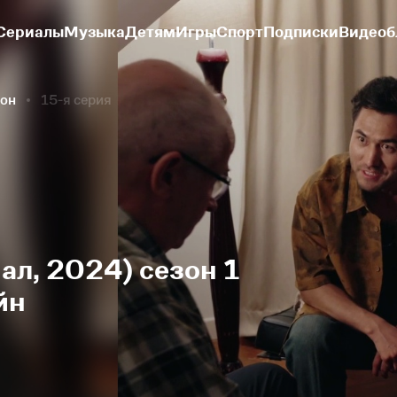
Сериалы
Музыка
Детям
Игры
Спорт
Подписки
Видеоб
зон
15-я серия
ал, 2024) сезон 1
йн