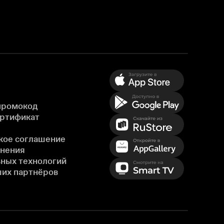
промокод
ертификат
кое соглашение
енения
ных технологий
ших партнёров