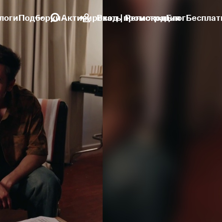
логи
Подборки
Активировать промокод
Вход | Регистрация
Блог
Бесплат