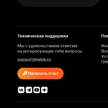
Техническая поддержка
По
Мы с удовольствием ответим
Ин
на интересующие
тебя вопросы
Во
Ус
support@wink.ru
Об
Написать в чат