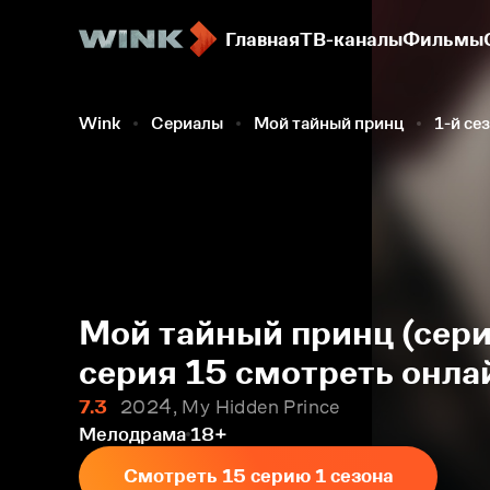
Главная
ТВ-каналы
Фильмы
Wink
Сериалы
Мой тайный принц
1-й се
Мой тайный принц (сери
серия 15 смотреть онла
7.3
2024, My Hidden Prince
Мелодрама
18+
Смотреть 15 серию 1 сезона