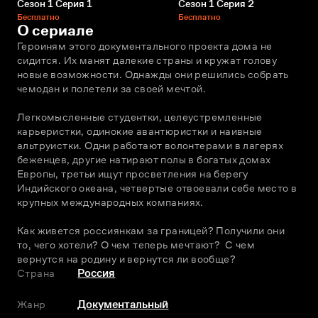
Сезон 1 Серия 1
Сезон 1 Серия 2
Бесплатно
Бесплатно
О сериале
Героиням этого документального проекта дома не 
сидится. Их манят далекие страны и кружат голову 
новые возможности. Однажды они решились собрать 
чемодан и полетели за своей мечтой.
Легкомысленные студентки, целеустремленные 
карьеристки, одинокие авантюристки и наивные 
альтруистки. Одни работают волонтерами в лагерях 
беженцев, другие натирают полы в богатых домах 
Европы, третьи ищут просветления на берегу 
Индийского океана, четвертые отвоевали себе место в 
крупных международных компаниях.
Как живется россиянкам за границей? Получили они 
то, чего хотели? О чем теперь мечтают?  С чем 
вернутся на родину и вернутся ли вообще? 
Страна
Россия
Жанр
Документальный