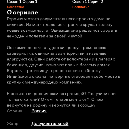
Сезон 1 Серия 1
Сезон 1 Серия 2
Бесплатно
Бесплатно
О сериале
Героиням этого документального проекта дома не 
сидится. Их манят далекие страны и кружат голову 
новые возможности. Однажды они решились собрать 
чемодан и полетели за своей мечтой.
Легкомысленные студентки, целеустремленные 
карьеристки, одинокие авантюристки и наивные 
альтруистки. Одни работают волонтерами в лагерях 
беженцев, другие натирают полы в богатых домах 
Европы, третьи ищут просветления на берегу 
Индийского океана, четвертые отвоевали себе место в 
крупных международных компаниях.
Как живется россиянкам за границей? Получили они 
то, чего хотели? О чем теперь мечтают?  С чем 
вернутся на родину и вернутся ли вообще? 
Страна
Россия
Жанр
Документальный