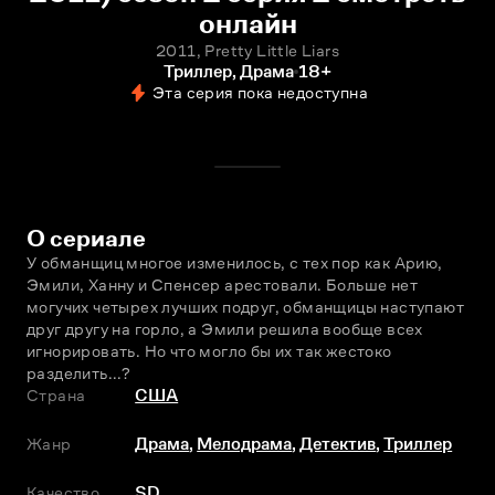
онлайн
2011, Pretty Little Liars
Триллер, Драма
18+
Эта серия пока недоступна
О сериале
У обманщиц многое изменилось, с тех пор как Арию, 
Эмили, Ханну и Спенсер арестовали. Больше нет 
могучих четырех лучших подруг, обманщицы наступают 
друг другу на горло, а Эмили решила вообще всех 
игнорировать. Но что могло бы их так жестоко 
разделить...?
Страна
США
Жанр
Драма
,
Мелодрама
,
Детектив
,
Триллер
Качество
SD