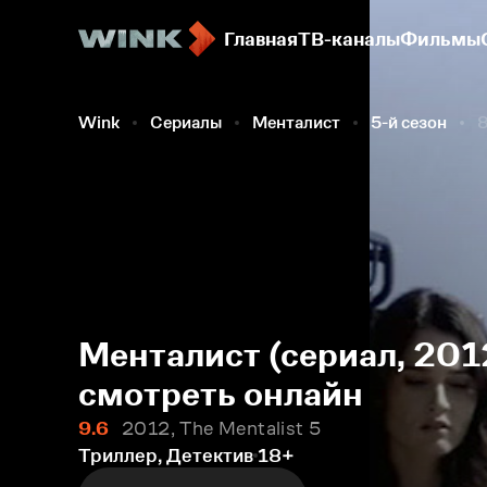
Главная
ТВ-каналы
Фильмы
Wink
Сериалы
Менталист
5-й сезон
8
Менталист (сериал, 2012
смотреть онлайн
9.6
2012, The Mentalist 5
Триллер, Детектив
18+