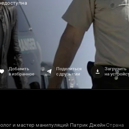
 недоступна
Добавить
Поделиться
Загрузить
в избранное
с друзьями
на устройс
олог и мастер манипуляций Патрик Джейн 
Страна