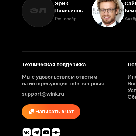
Эрик
Сай
ЭЛ
Ланёвилль
Бей
Режиссёр
Актё
Техническая поддержка
По
Мы с удовольствием ответим
Ин
на интересующие
тебя вопросы
Во
Ус
support@wink.ru
Об
Написать в чат