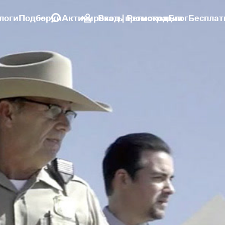
логи
Подборки
Активировать промокод
Вход | Регистрация
Блог
Бесплат