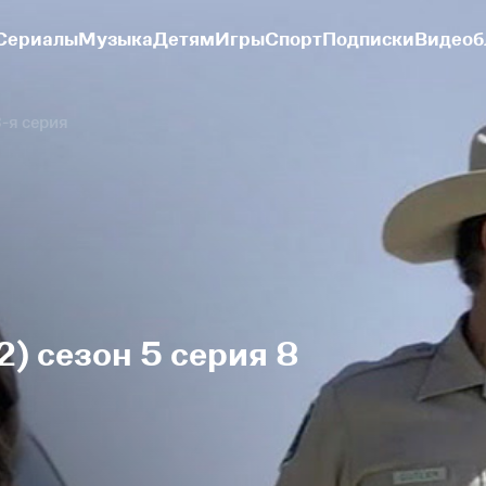
Сериалы
Музыка
Детям
Игры
Спорт
Подписки
Видеоб
-я серия
) сезон 5 серия 8