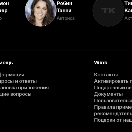
мон
Робин
Ти
ТК
кер
Танни
Ка
р
Актриса
Ак
мощь
Wink
формация
Контакты
просы и ответы
Активировать 
тановка приложения
Подарочный с
щие вопросы
Документы
Пользовательс
Правила прим
рекомендатель
Подарки от на