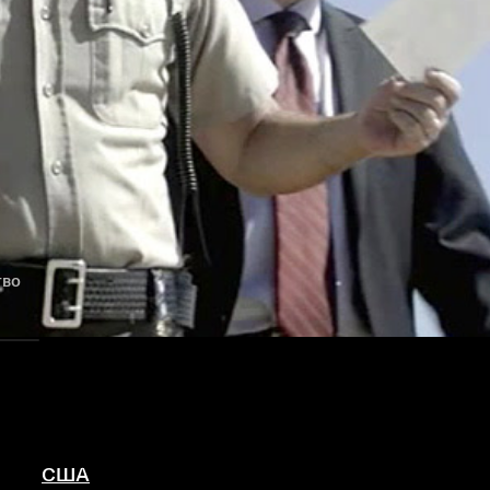
тво
США