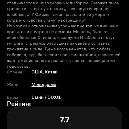
сталкивается с невозможным выбором. Сможет ли он 
принести в жертву женщину, в которую искренне 
влюбляется? Сможет ли он позволить ей умереть, 
когда его чувства станут настоящими?
Их хрупким отношениям угрожают не только внешние 
враги, но и внутренние демоны. Мишель, бывшая 
возлюбленная Стивена, и колдунья Изабелла плетут 
интриги, стремясь разрушить их связь и оставить 
проклятие в силе. Даже когда кажется, что любовь 
победила, судьба готовит новые испытания, и зрителей 
ждёт эмоциональная развязка, полная неожиданных 
поворотов.
Страна
США
,
Китай
Жанр
Мелодрама
Время
1 мин / 00:01
Рейтинг
7.7