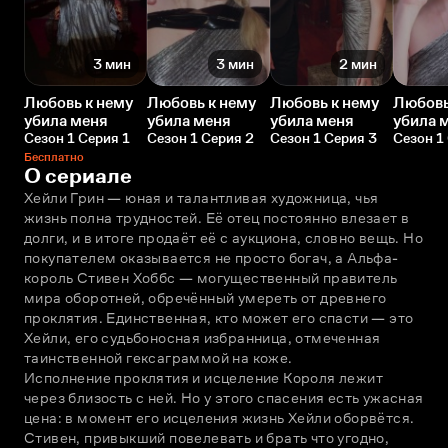
3 мин
3 мин
2 мин
Любовь к нему
Любовь к нему
Любовь к нему
Любовь
убила меня
убила меня
убила меня
убила 
Сезон 1 Серия 1
Сезон 1 Серия 2
Сезон 1 Серия 3
Сезон 1
Бесплатно
О сериале
Хейли Грин — юная и талантливая художница, чья 
жизнь полна трудностей. Её отец постоянно влезает в 
долги, и в итоге продаёт её с аукциона, словно вещь. Но 
покупателем оказывается не просто богач, а Альфа-
король Стивен Хоббс — могущественный правитель 
мира оборотней, обречённый умереть от древнего 
проклятия. Единственная, кто может его спасти — это 
Хейли, его судьбоносная избранница, отмеченная 
таинственной гексаграммой на коже.
Исполнение проклятия и исцеление Короля лежит 
через близость с ней. Но у этого спасения есть ужасная 
цена: в момент его исцеления жизнь Хейли оборвётся. 
Стивен, привыкший повелевать и брать что угодно, 