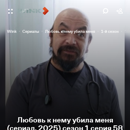
Wink
Сериалы
Любовь к нему убила меня
1-й сезон
58
Любовь к нему убила меня
(сериал, 2025) сезон 1 серия 58