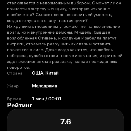
сталкивается с невозможным выбором. Сможет ли он 
принести в жертву женщину, в которую искренне 
влюбляется? Сможет ли он позволить ей умереть, 
когда его чувства станут настоящими?
Их хрупким отношениям угрожают не только внешние 
враги, но и внутренние демоны. Мишель, бывшая 
возлюбленная Стивена, и колдунья Изабелла плетут 
интриги, стремясь разрушить их связь и оставить 
проклятие в силе. Даже когда кажется, что любовь 
победила, судьба готовит новые испытания, и зрителей 
ждёт эмоциональная развязка, полная неожиданных 
поворотов.
Страна
США
,
Китай
Жанр
Мелодрама
Время
1 мин / 00:01
Рейтинг
7.6