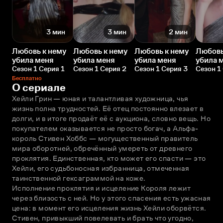
3 мин
3 мин
2 мин
Любовь к нему
Любовь к нему
Любовь к нему
Любовь
убила меня
убила меня
убила меня
убила 
Сезон 1 Серия 1
Сезон 1 Серия 2
Сезон 1 Серия 3
Сезон 1
Бесплатно
О сериале
Хейли Грин — юная и талантливая художница, чья 
жизнь полна трудностей. Её отец постоянно влезает в 
долги, и в итоге продаёт её с аукциона, словно вещь. Но 
покупателем оказывается не просто богач, а Альфа-
король Стивен Хоббс — могущественный правитель 
мира оборотней, обречённый умереть от древнего 
проклятия. Единственная, кто может его спасти — это 
Хейли, его судьбоносная избранница, отмеченная 
таинственной гексаграммой на коже.
Исполнение проклятия и исцеление Короля лежит 
через близость с ней. Но у этого спасения есть ужасная 
цена: в момент его исцеления жизнь Хейли оборвётся. 
Стивен, привыкший повелевать и брать что угодно, 