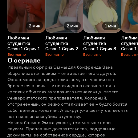
2 мин
2 мин
1 мин
Любимая
Любимая
Любимая
Любим
студентка
студентка
студентка
студен
Сезон 1 Серия 1
Сезон 1 Серия 2
Сезон 1 Серия 3
Сезон 1
Бесплатно
Бесплатно
Бесплатно
Бесплатн
О сериале
Идеальный сюрприз Эммы для бойфренда Зака 
оборачивается шоком – она застает его с другой. 
Ошеломленная предательством, в отчаянии она 
бросается в ночь — и неожиданно оказывается в 
крепких объятиях загадочного незнакомца. своего 
университетского преподавателя. Холодный, 
отстраненный, он резко отталкивает ее – будто боится 
собственного желания. А вокруг уже шепчутся: десять 
лет назад он «погубил» студентку.
Но чем больше Эмма узнает, тем меньше верит 
слухам. Пропавшие доказательства, поддельные 
документы, ее собственное сердце, которое 