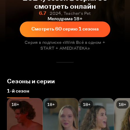
смотреть онлайн
6.7
2024, Teacher's Pet
Мелодрама
18+
Смотреть 60 серию 1 сезона
Серия в подписке «Wink Всё в одном +
START + AMEDIATEKA»
Сезоны и серии
1-й сезон
18+
18+
18+
18+