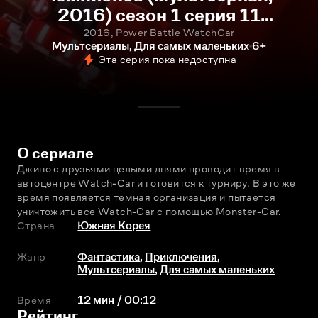
2016) сезон 1 серия 11
смотреть онлайн
2016, Power Battle WatchCar
Мультсериалы, Для самых маленьких
6+
Эта серия пока недоступна
О сериале
Джино с друзьями целыми днями проводит время в 
автоцентре Watch-Car и готовится к турниру. В это же 
время появляется темная организация и пытается 
уничтожить все Watch-Car с помощью Monster-Car.
Страна
Южная Корея
Жанр
Фантастика
,
Приключения
,
Мультсериалы
,
Для самых маленьких
Время
12 мин / 00:12
Рейтинг