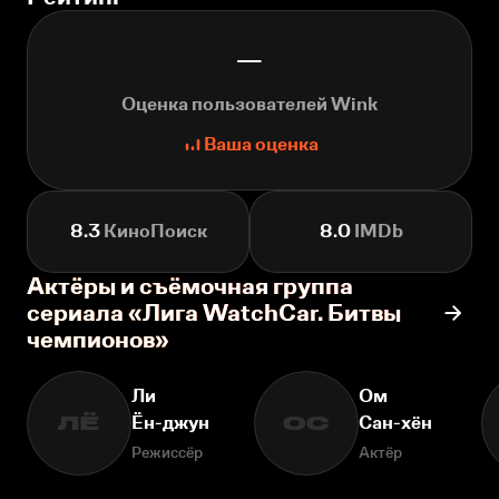
—
Оценка пользователей Wink
Ваша оценка
8.3
КиноПоиск
8.0
IMDb
Актёры и съёмочная группа
сериала «Лига WatchCar. Битвы
чемпионов»
Ли
Ом
Ён-джун
Сан-хён
ЛЁ
ОС
Режиссёр
Актёр