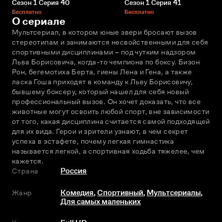
Сезон 1 Серия 40
Сезон 1 Серия 41
Бесплатно
Бесплатно
О сериале
Мультсериал, в котором юные звери бросают вызов 
стереотипам и занимаются несвойственными для себя 
спортивными дисциплинами – под чутким надзором 
Льва Борисовича, когда-то чемпиона по боксу. Бизон 
Рон, бегемотиха Берта, гиены Лена и Гена, а также 
ласка Гоша приходят в команду к Льву Борисовичу, 
бывшему боксеру, который нашел для себя новый 
профессиональный вызов. Он хочет доказать, что все 
животные могут освоить любой спорт, вне зависимости 
от того, какая дисциплина считается самой подходящей 
для их вида. Герои и зрители узнают, в чем секрет 
успеха в эстафете, почему легкая гимнастика 
называется легкой, а спортивная ходьба тяжелее, чем 
кажется.
Страна
Россия
Жанр
Комедия
,
Спортивный
,
Мультсериалы
,
Для самых маленьких