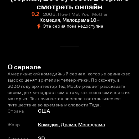
смотреть онлайн
9.2
2006, How I Met Your Mother
Комедия, Мелодрама
18+
Эта серия пока недоступна
О сериале
Американский комедийный сериал, которые одинаково 
высоко ценят зрители и телекритики. По сюжету, в 
2030 году архитектор Тед Мосби решает рассказать 
своим детям-подростком о том, как познакомился с их 
матерью. Так начинается веселое ностальгическое 
путешествие во времена молодости Теда.
Страна
США
Жанр
Комедия
,
Драма
,
Мелодрама
Качество
SD