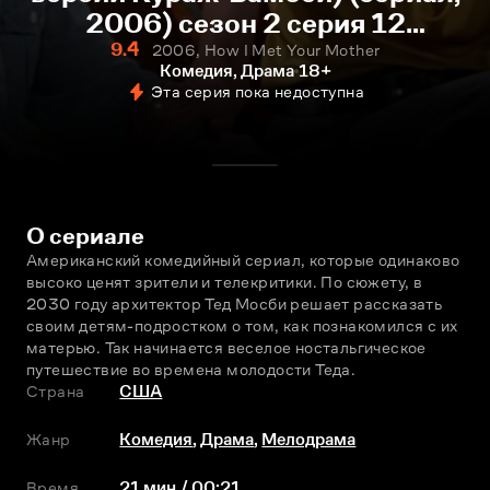
2006) сезон 2 серия 12
смотреть онлайн
9.4
2006, How I Met Your Mother
Комедия, Драма
18+
Эта серия пока недоступна
О сериале
Американский комедийный сериал, которые одинаково 
высоко ценят зрители и телекритики. По сюжету, в 
2030 году архитектор Тед Мосби решает рассказать 
своим детям-подростком о том, как познакомился с их 
матерью. Так начинается веселое ностальгическое 
путешествие во времена молодости Теда.
Страна
США
Жанр
Комедия
,
Драма
,
Мелодрама
Время
21 мин / 00:21