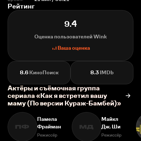
Рейтинг
9.4
Оценка пользователей Wink
Ваша оценка
8.6
КиноПоиск
8.3
IMDb
Актёры и съёмочная группа
сериала «Как я встретил вашу
маму (По версии Кураж-Бамбей)»
Памела
Майкл
Фрайман
Дж. Ши
ПФ
МД
Режиссёр
Режиссёр