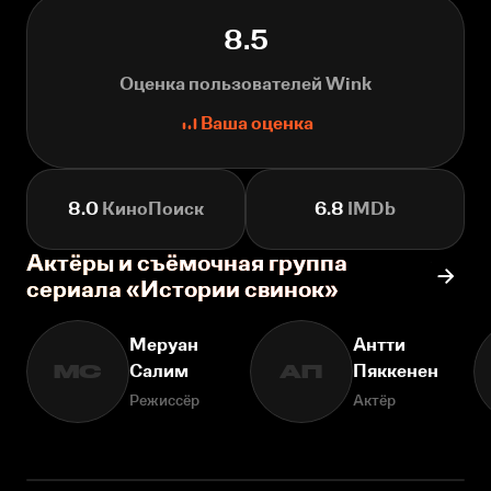
8.5
Оценка пользователей Wink
Ваша оценка
8.0
КиноПоиск
6.8
IMDb
Актёры и съёмочная группа
сериала «Истории свинок»
Меруан
Антти
Салим
Пяккенен
МС
АП
Режиссёр
Актёр