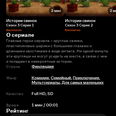
2 мин
2 м
Истории свинок
Истории свинок
Сезон 3 Серия 1
Сезон 3 Серия 2
Бесплатно
Бесплатно
О сериале
Главные герои сериала – круглые свинки, 
пластилиновые шарики с большими глазами и 
длинными хвостиками в виде зигзага. Ни одной минуты 
эти кругляши не могут усидеть на месте, в связи с чем 
и попадают в невероятные истории.
Страна
Финляндия
Жанр
Комедия
,
Семейный
,
Приключения
,
Мультсериалы
,
Для самых маленьких
Качество
Full HD, SD
Время
1 мин / 00:01
Рейтинг