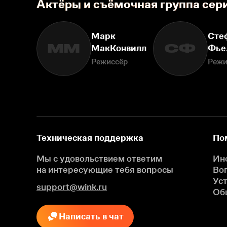
Актёры и съёмочная группа сер
Марк
Сте
ММ
СФ
МакКонвилл
Фье
Режиссёр
Режи
Техническая поддержка
По
Мы с удовольствием ответим
Ин
на интересующие
тебя вопросы
Во
Ус
support@wink.ru
Об
Написать в чат