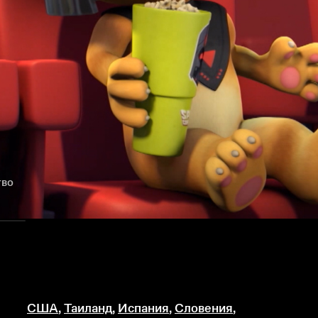
тво
США
,
Таиланд
,
Испания
,
Словения
,