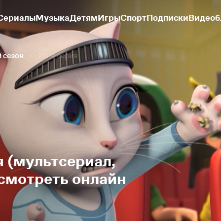
Сериалы
Музыка
Детям
Игры
Спорт
Подписки
Видеоб
й сезон
20-я серия
 (мультсериал,
 смотреть онлайн