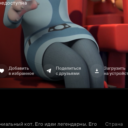
 недоступна
Добавить
Поделиться
Загрузить
в избранное
с друзьями
на устройс
ниальный кот. Его идеи легендарны. Его 
Страна