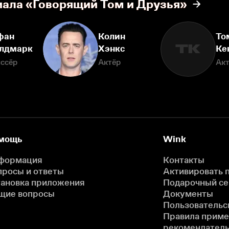
иала «Говорящий Том и Друзья»
фан
Колин
То
ТК
лдмарк
Хэнкс
Ке
ссёр
Актёр
Ак
мощь
Wink
формация
Контакты
просы и ответы
Активировать 
тановка приложения
Подарочный с
щие вопросы
Документы
Пользовательс
Правила прим
рекомендатель