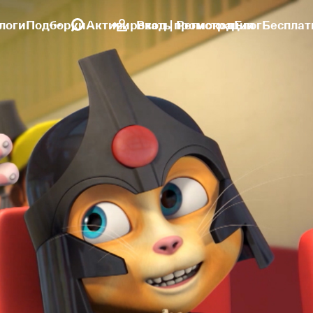
логи
Подборки
Активировать промокод
Вход | Регистрация
Блог
Бесплат