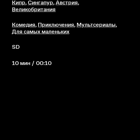
Кипр
,
Сингапур
,
Австрия
,
Великобритания
Комедия
,
Приключения
,
Мультсериалы
,
Для самых маленьких
SD
10 мин / 00:10