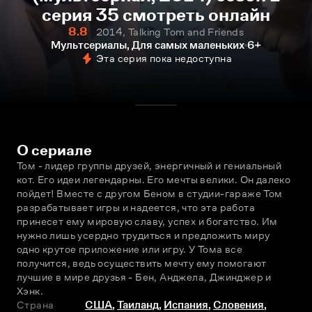
серия 35 смотреть онлайн
8.8
2014, Talking Tom and Friends
Мультсериалы, Для самых маленьких
6+
Эта серия пока недоступна
О сериале
Том - лидер группы друзей, энергичный и гениальный 
кот. Его идеи легендарны. Его мечты велики. Он далеко 
пойдет! Вместе с другом Беном в студии-гараже Том 
разрабатывает игры и надеется, что эта работа 
принесет ему мировую славу, успех и богатство. Им 
нужно лишь усердно трудиться и предложить миру 
одно крутое приложение или игру. У Тома все 
получится, ведь осуществить мечту ему помогают 
лучшие в мире друзья - Бен, Анджела, Джинджер и 
Хэнк.
Страна
США
,
Таиланд
,
Испания
,
Словения
,