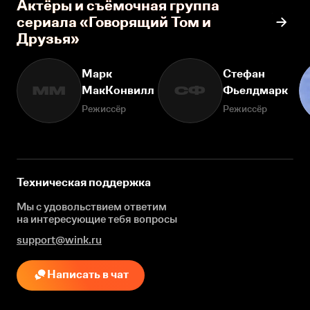
Актёры и съёмочная группа
сериала «Говорящий Том и
Друзья»
Марк
Стефан
МакКонвилл
Фьелдмарк
ММ
СФ
Режиссёр
Режиссёр
Техническая поддержка
Мы с удовольствием ответим
на интересующие
тебя вопросы
support@wink.ru
Написать в чат