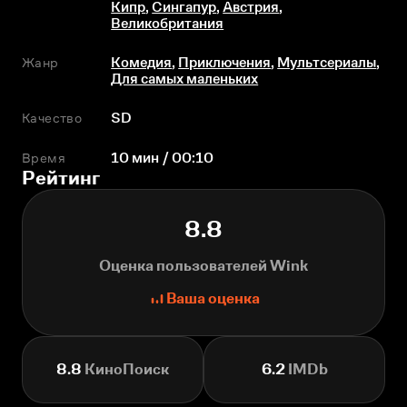
Кипр
,
Сингапур
,
Австрия
,
Великобритания
Жанр
Комедия
,
Приключения
,
Мультсериалы
,
Для самых маленьких
Качество
SD
Время
10 мин / 00:10
Рейтинг
8.8
Оценка пользователей Wink
Ваша оценка
8.8
КиноПоиск
6.2
IMDb