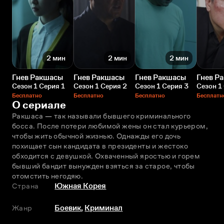
2 мин
2 мин
2 мин
Гнев Ракшасы
Гнев Ракшасы
Гнев Ракшасы
Гнев Р
Сезон 1 Серия 1
Сезон 1 Серия 2
Сезон 1 Серия 3
Сезон 1
Бесплатно
Бесплатно
Бесплатно
Бесплатн
О сериале
Ракшаса — так называли бывшего криминального 
босса. После потери любимой жены он стал курьером, 
чтобы жить обычной жизнью. Однажды его дочь 
похищает сын кандидата в президенты и жестоко 
обходится с девушкой. Охваченный яростью и горем 
бывший бандит вынужден взяться за старое, чтобы 
отомстить негодяю.
Страна
Южная Корея
Жанр
Боевик
,
Криминал