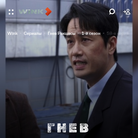
Wink
Сериалы
Гнев Ракшасы
1-й сезон
58-я серия