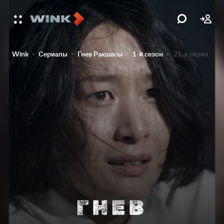
Wink
Сериалы
Гнев Ракшасы
1-й сезон
21-я серия