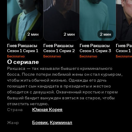
2 мин
2 мин
2 мин
Гнев Ракшасы
Гнев Ракшасы
Гнев Ракшасы
Гнев Р
Сезон 1 Серия 1
Сезон 1 Серия 2
Сезон 1 Серия 3
Сезон 1
Бесплатно
Бесплатно
Бесплатно
Бесплатн
О сериале
Ракшаса — так называли бывшего криминального 
босса. После потери любимой жены он стал курьером, 
чтобы жить обычной жизнью. Однажды его дочь 
похищает сын кандидата в президенты и жестоко 
обходится с девушкой. Охваченный яростью и горем 
бывший бандит вынужден взяться за старое, чтобы 
отомстить негодяю.
Страна
Южная Корея
Жанр
Боевик
,
Криминал