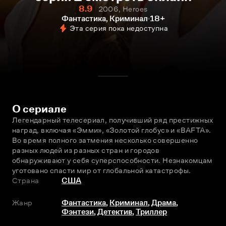
8.9
2006, Heroes
Фантастика, Криминал
18+
Эта серия пока недоступна
О сериале
Легендарный телесериал, получивший ряд престижных 
наград, включая «Эмми», «Золотой глобус» и «BAFTA». 
Во время полного затмения несколько совершенно 
разных людей из разных стран и городов 
обнаруживают у себя суперспособности. Незнакомцам 
уготовано спасти мир от глобальной катастрофы.
Страна
США
Жанр
Фантастика
,
Криминал
,
Драма
,
Фэнтези
,
Детектив
,
Триллер