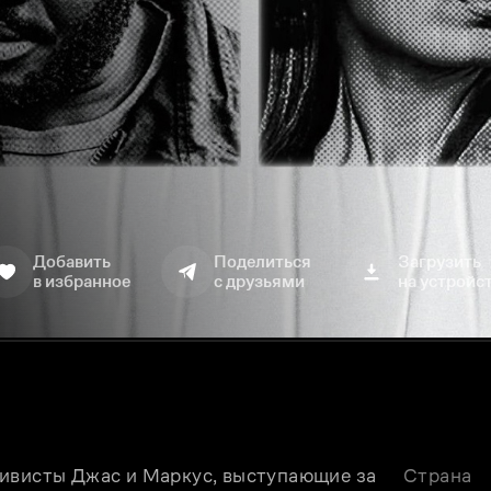
Добавить
Поделиться
Загрузить
в избранное
с друзьями
на устройс
ивисты Джас и Маркус, выступающие за 
Страна