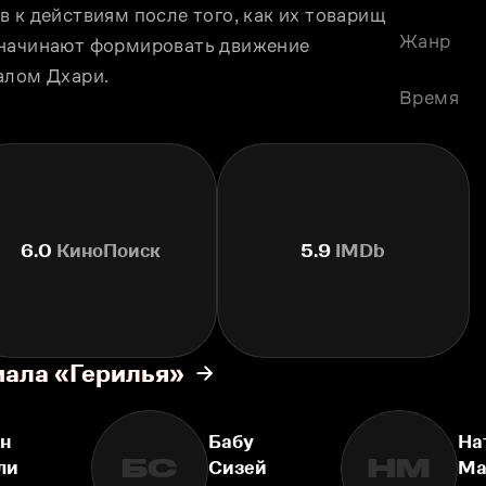
 к действиям после того, как их товарищ 
Жанр
 начинают формировать движение 
алом Дхари.
Время
6.0
КиноПоиск
5.9
IMDb
иала «Герилья»
н
Бабу
На
БС
НМ
ли
Сизей
Ма