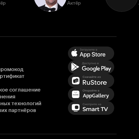
тёр
Актёр
промокод
ертификат
кое соглашение
енения
ных технологий
ших партнёров