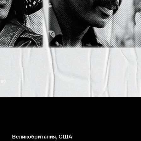
тво
Великобритания
,
США