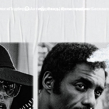
логи
Подборки
Активировать промокод
Вход | Регистрация
Блог
Бесплат