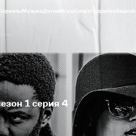
Сериалы
Музыка
Детям
Игры
Спорт
Подписки
Видеоб
серия
сезон 1 серия 4