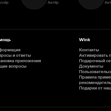
ссёр
Актёр
Ак
мощь
Wink
формация
Контакты
просы и ответы
Активировать 
тановка приложения
Подарочный с
щие вопросы
Документы
Пользовательс
Правила прим
рекомендатель
Подарки от на