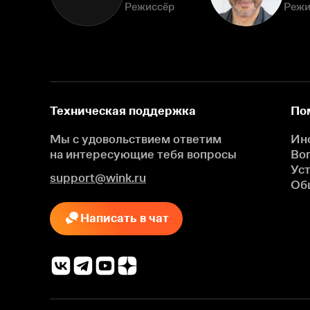
Режиссёр
Режи
Техническая поддержка
По
Мы с удовольствием ответим
Ин
на интересующие
тебя вопросы
Во
Ус
support@wink.ru
Об
Написать в чат