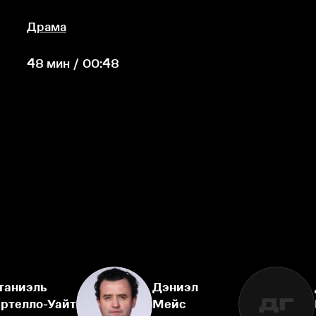
Драма
48 мин / 00:48
таниэль
Дэниэл
ДГ
ртелло-Уайт
Мейс