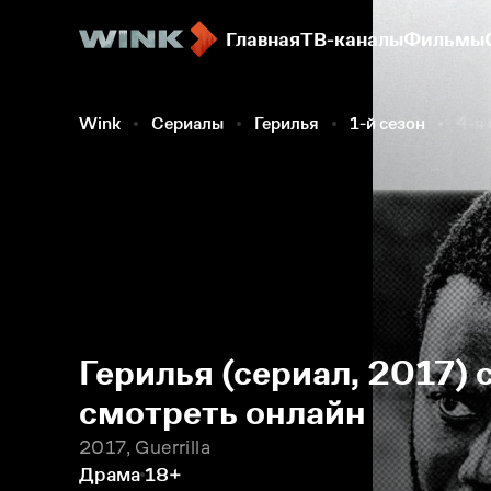
Главная
ТВ-каналы
Фильмы
Wink
Сериалы
Герилья
1-й сезон
4-я 
Герилья (сериал, 2017) 
смотреть онлайн
2017, Guerrilla
Драма
18+