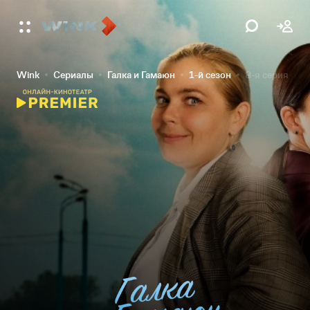
Wink
Сериалы
Галка и Гамаюн
1-й сезон
8-я серия