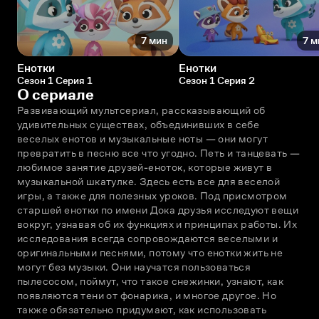
7 мин
7 м
Енотки
Енотки
Сезон 1 Серия 1
Сезон 1 Серия 2
О сериале
Развивающий мультсериал, рассказывающий об 
удивительных существах, объединивших в себе 
веселых енотов и музыкальные ноты — они могут 
превратить в песню все что угодно. Петь и танцевать — 
любимое занятие друзей-еноток, которые живут в 
музыкальной шкатулке. Здесь есть все для веселой 
игры, а также для полезных уроков. Под присмотром 
старшей енотки по имени Дока друзья исследуют вещи 
вокруг, узнавая об их функциях и принципах работы. Их 
исследования всегда сопровождаются веселыми и 
оригинальными песнями, потому что енотки жить не 
могут без музыки. Они научатся пользоваться 
пылесосом, поймут, что такое снежинки, узнают, как 
появляются тени от фонарика, и многое другое. Но 
также обязательно придумают, как использовать 